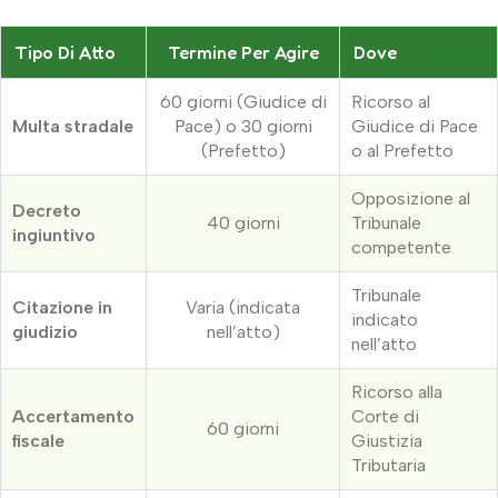
Tipo Di Atto
Termine Per Agire
Dove
60 giorni (Giudice di
Ricorso al
Multa stradale
Pace) o 30 giorni
Giudice di Pace
(Prefetto)
o al Prefetto
Opposizione al
Decreto
40 giorni
Tribunale
ingiuntivo
competente
Tribunale
Citazione in
Varia (indicata
indicato
giudizio
nell’atto)
nell’atto
Ricorso alla
Accertamento
Corte di
60 giorni
fiscale
Giustizia
Tributaria