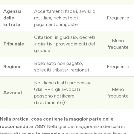
Agenzia
Accertamenti fiscali, avvisi di
delle
rettifica, richieste di
Frequente
Entrate
pagamento imposte
Citazioni in giudizio, decreti
Meno
Tribunale
ingiuntivi, provvedimenti del
frequente
giudice
Bollo auto non pagato,
Regione
Frequente
solleciti tributari regionali
Notifiche di atti processuali
(dal 1994 gli avvocati
Meno
Avvocati
possono notificare
frequente
direttamente)
Nella pratica, cosa contiene la maggior parte delle
raccomandate 788?
Nella grande maggioranza dei casi si
tratta di una
multa stradale
o di una comunicazione fiscale