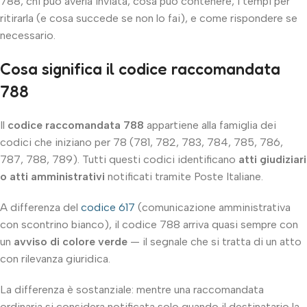
788, chi può averla inviata, cosa può contenere, i tempi per
ritirarla (e cosa succede se non lo fai), e come rispondere se
necessario.
Cosa significa il codice raccomandata
788
Il
codice raccomandata 788
appartiene alla famiglia dei
codici che iniziano per 78 (781, 782, 783, 784, 785, 786,
787, 788, 789). Tutti questi codici identificano
atti giudiziari
o atti amministrativi
notificati tramite Poste Italiane.
A differenza del
codice 617
(comunicazione amministrativa
con scontrino bianco), il codice 788 arriva quasi sempre con
un
avviso di colore verde
— il segnale che si tratta di un atto
con rilevanza giuridica.
La differenza è sostanziale: mentre una raccomandata
ordinaria si considera notificata solo quando il destinatario la