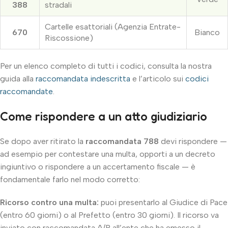
388
stradali
Cartelle esattoriali (Agenzia Entrate-
670
Bianco
Riscossione)
Per un elenco completo di tutti i codici, consulta la nostra
guida alla
raccomandata indescritta
e l’articolo sui
codici
raccomandate
.
Come rispondere a un atto giudiziario
Se dopo aver ritirato la
raccomandata 788
devi rispondere —
ad esempio per contestare una multa, opporti a un decreto
ingiuntivo o rispondere a un accertamento fiscale — è
fondamentale farlo nel modo corretto:
Ricorso contro una multa:
puoi presentarlo al Giudice di Pace
(entro 60 giorni) o al Prefetto (entro 30 giorni). Il ricorso va
inviato con raccomandata A/R all’ente che ha emesso il