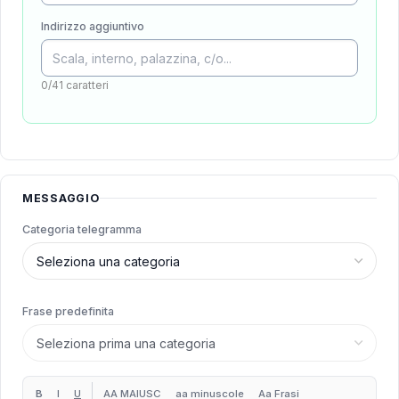
Indirizzo aggiuntivo
0/41 caratteri
MESSAGGIO
Categoria telegramma
Frase predefinita
B
I
U
AA MAIUSC
aa minuscole
Aa Frasi