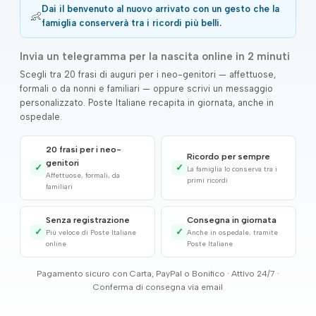
Dai il benvenuto al nuovo arrivato con un gesto che la
👶
famiglia conserverà tra i ricordi più belli.
Invia un telegramma per la nascita online in 2 minuti
Scegli tra 20 frasi di auguri per i neo-genitori — affettuose,
formali o da nonni e familiari — oppure scrivi un messaggio
personalizzato. Poste Italiane recapita in giornata, anche in
ospedale.
20 frasi per i neo-
Ricordo per sempre
genitori
✓
✓
La famiglia lo conserva tra i
Affettuose, formali, da
primi ricordi
familiari
Senza registrazione
Consegna in giornata
✓
✓
Più veloce di Poste Italiane
Anche in ospedale, tramite
online
Poste Italiane
Pagamento sicuro con Carta, PayPal o Bonifico · Attivo 24/7 ·
Conferma di consegna via email