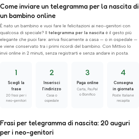
Come inviare un telegramma per la nascita di
un bambino online
È nato un bambino e vuoi fare le felicitazioni ai neo-genitori con
qualcosa di speciale? Il
telegramma per la nascita
è il gesto più
elegante che puoi fare: arriva fisicamente a casa — o in ospedale —
e viene conservato tra i primi ricordi del bambino. Con Mittivo lo
invii online in 2 minuti, senza registrarti e senza andare in posta.
1
2
3
4
Scegli la
Inserisci
Paga online
Consegna
frase
l’indirizzo
in giornata
Carta, PayPal
o Bonifico
20 frasi per i
Casa o
Poste Italiane
neo-genitori
ospedale
recapita
Frasi per telegramma di nascita: 20 auguri
per i neo-genitori