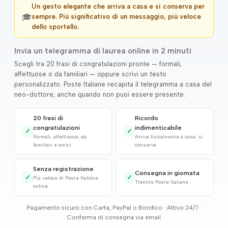
Un gesto elegante che arriva a casa e si conserva per
🎓
sempre. Più significativo di un messaggio, più veloce
dello sportello.
Invia un telegramma di laurea online in 2 minuti
Scegli tra 20 frasi di congratulazioni pronte — formali,
affettuose o da familiari — oppure scrivi un testo
personalizzato. Poste Italiane recapita il telegramma a casa del
neo-dottore, anche quando non puoi essere presente.
20 frasi di
Ricordo
congratulazioni
indimenticabile
✓
✓
Formali, affettuose, da
Arriva fisicamente a casa, si
familiari e amici
conserva
Senza registrazione
Consegna in giornata
✓
✓
Più veloce di Poste Italiane
Tramite Poste Italiane
online
Pagamento sicuro con Carta, PayPal o Bonifico · Attivo 24/7 ·
Conferma di consegna via email