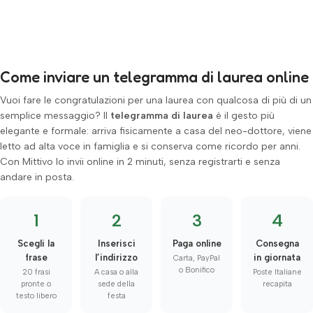
Come inviare un telegramma di laurea online
Vuoi fare le congratulazioni per una laurea con qualcosa di più di un
semplice messaggio? Il
telegramma di laurea
è il gesto più
elegante e formale: arriva fisicamente a casa del neo-dottore, viene
letto ad alta voce in famiglia e si conserva come ricordo per anni.
Con Mittivo lo invii online in 2 minuti, senza registrarti e senza
andare in posta.
1
2
3
4
Scegli la
Inserisci
Paga online
Consegna
frase
l’indirizzo
in giornata
Carta, PayPal
o Bonifico
20 frasi
A casa o alla
Poste Italiane
pronte o
sede della
recapita
testo libero
festa