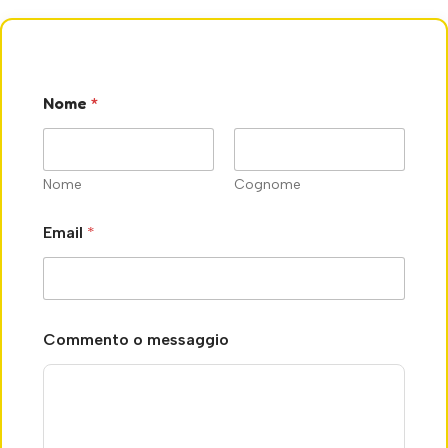
Nome
*
Nome
Cognome
Email
*
*
Commento o messaggio
o
N
o
m
e