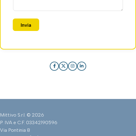
Invia
Mittivo S.r.l. © 2026
P. IVA e C.F. 03342190596
Via Pontinia 8