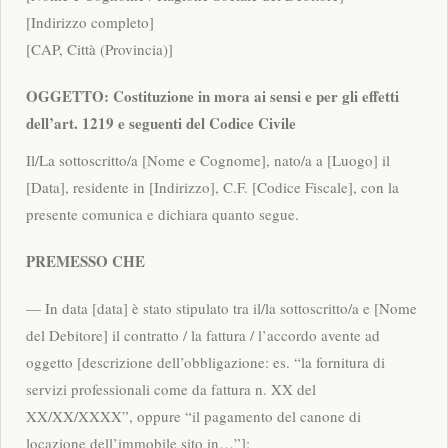
[Indirizzo completo]
[CAP, Città (Provincia)]
OGGETTO: Costituzione in mora ai sensi e per gli effetti
dell’art. 1219 e seguenti del Codice Civile
Il/La sottoscritto/a [Nome e Cognome], nato/a a [Luogo] il
[Data], residente in [Indirizzo], C.F. [Codice Fiscale], con la
presente comunica e dichiara quanto segue.
PREMESSO CHE
— In data [data] è stato stipulato tra il/la sottoscritto/a e [Nome
del Debitore] il contratto / la fattura / l’accordo avente ad
oggetto [descrizione dell’obbligazione: es. “la fornitura di
servizi professionali come da fattura n. XX del
XX/XX/XXXX”, oppure “il pagamento del canone di
locazione dell’immobile sito in…”];